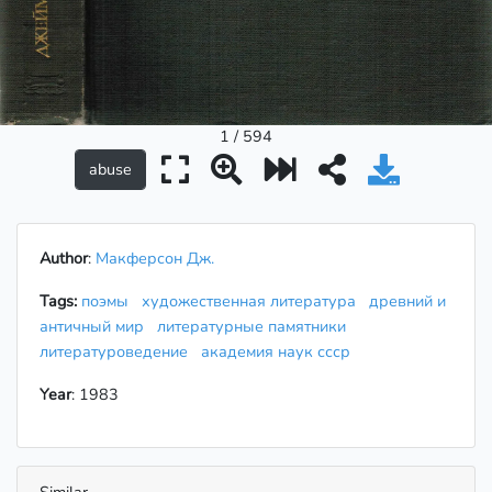
1 / 594
Author
:
Макферсон Дж.
Tags:
поэмы
художественная литература
древний и
античный мир
литературные памятники
литературоведение
академия наук ссср
Year
: 1983