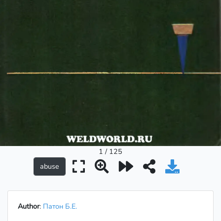
1 / 125
Author
:
Патон Б.Е.