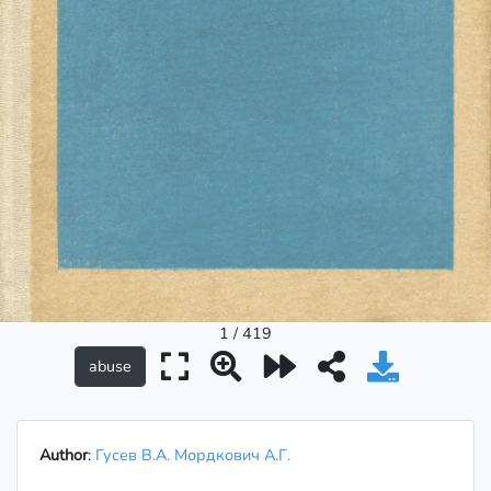
1 / 419
Author
:
Гусев В.А. Мордкович А.Г.