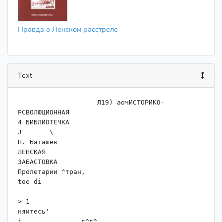
Правда о Ленском расстреле
Text
                    ﻿Л19) аочИСТОРИКО-
РСВОЛЮЦИОННАЯ

4 БИБЛИОТЕЧКА

J	\

П. Баташев

ЛЕНСКАЯ

ЗАБАСТОВКА

Пролетарии ^тран,

toe di

> 1

няитесь'

i—.... --	г^г^.
