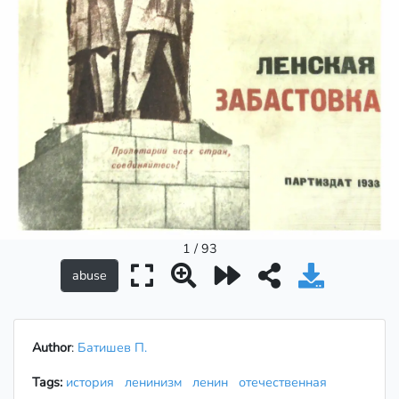
1 / 93
Author
:
Батишев П.
Tags:
история
ленинизм
ленин
отечественная