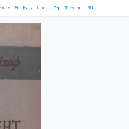
screen
Feedback
Latest
Top
Telegram
RU