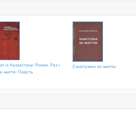
т із Казахстану: Роман. Раз і
Самотужки по життю
е життя: Повiсть