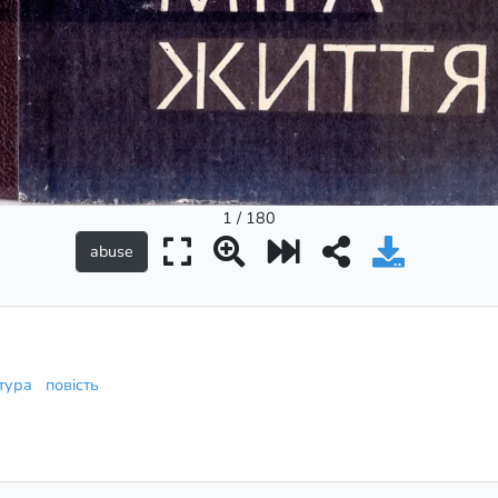
1 / 180
атура
повiсть