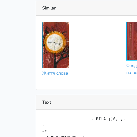
Similar
Солда
на вс
Життя слова
Text
                    . ВІtА!j)й, ,. .

-

~•_
