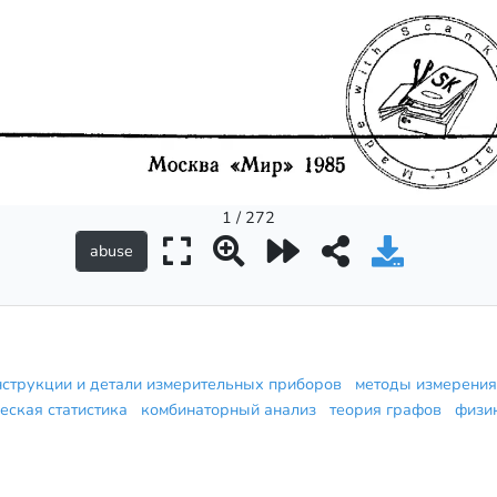
1 / 272
нструкции и детали измерительных приборов
методы измерени
еская статистика
комбинаторный анализ
теория графов
физ