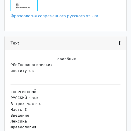
Фразеология современного русского языка
Text
                    ﻿ааавбник

^ЯвГпелапогических

институтов

СОВРЕМЕННЫЙ

РУССКИЙ язык

В трех частях

Часть I

Введение

Лексика

Фразеология
