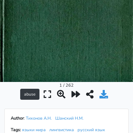
1 / 262
Author
:
Тихонов А.Н.
Шанский Н.М.
Tags:
языки мира
лингвистика
русский язык