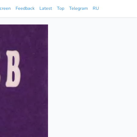
screen
Feedback
Latest
Top
Telegram
RU