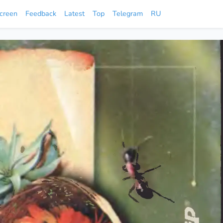
screen
Feedback
Latest
Top
Telegram
RU