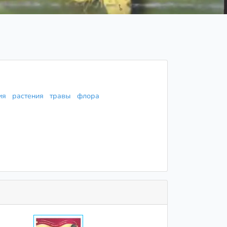
пия
растения
травы
флора