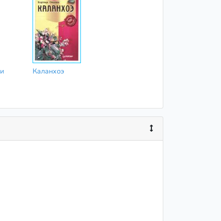
 и
Каланхоэ