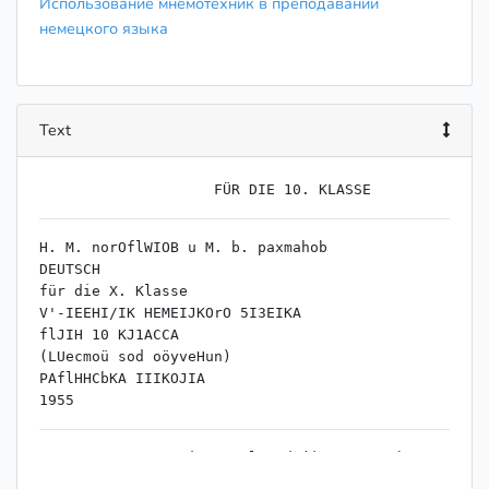
Использование мнемотехник в преподавании
немецкого языка
Text
H. M. norOflWIOB u M. b. paxmahob

DEUTSCH

für die X. Klasse

V'-IEEHI/IK HEMEIJKOrO 5I3EIKA

flJIH 10 KJ1ACCA

(LUecmoü sod oöyveHun)

PAflHHCbKA IIIKOJIA

KoHcmaHmuH MuxaüJioeuu Ilozodujioe u Hzoph 
BjiaduMupoeu^ PaxMauoe
