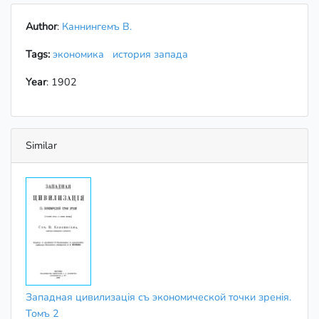
Author
:
Каннингемъ В.
Tags:
экономика
история запада
Year
: 1902
Similar
Западная цивилизація съ экономической точки зренія.
Томъ 2