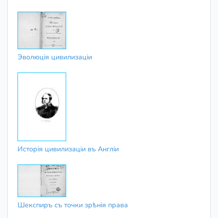
Эволюція цивилизаціи
Исторія цивилизаціи въ Англіи
Шекспиръ съ точки зрѣнія права