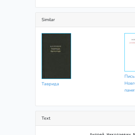
Similar
Пись
Новг
Таврида
памя
Text
                    Андрей Николаевич Муравьев.
