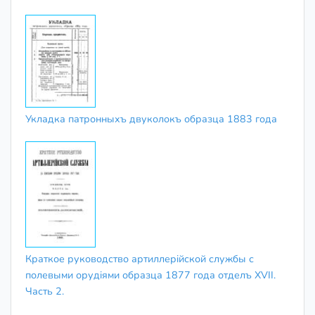
Укладка патронныхъ двуколокъ образца 1883 года
Краткое руководство артиллерiйской службы с
полевыми орудiями образца 1877 года отделъ XVII.
Часть 2.