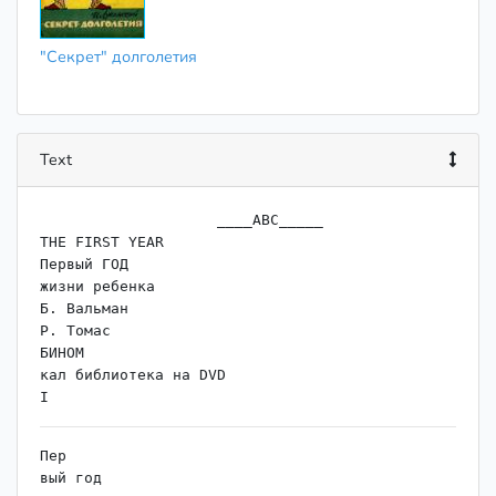
"Секрет" долголетия
Text
                    ﻿____АВС_____

THE FIRST YEAR

Первый ГОД

жизни ребенка

Б. Вальман

Р. Томас

БИНОМ

кал библиотека на DVD

Пер

вый год
