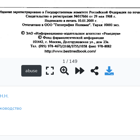
1 / 149
Н.Н.
уководство