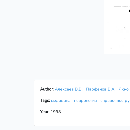
Author
:
Алексеев В.В.
Парфенов В.А.
Яхно 
Tags:
медицина
неврология
справочное р
Year
: 1998