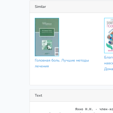
Similar
Благ
Головная боль. Лучшие методы
навсе
лечения
Дома
Text
                    ﻿Яхно Н.Н. - член-корреспондент РАМН, профессор,
