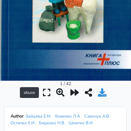
1 / 42
Author
:
Зайцева Е.М.
Хоменко Л.А.
Савичук А.В.
Остапко Е.И.
Биденко Н.В.
Шматко В.И.