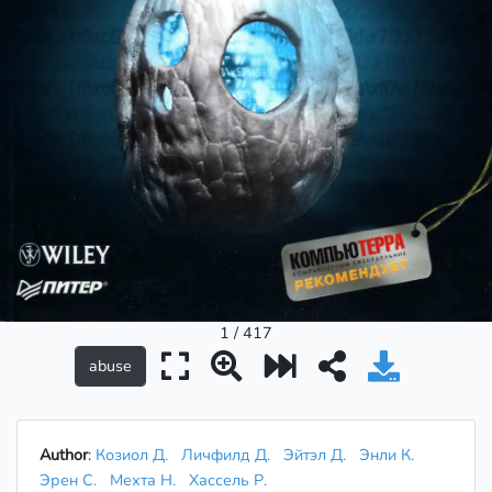
1 / 417
Author
:
Козиол Д.
Личфилд Д.
Эйтэл Д.
Энли К.
Эрен С.
Мехта Н.
Хассель Р.