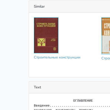
Similar
Строительные конструкции
Стро
Text
                    ﻿ОГЛАВЛЕНИЕ

Введение...............................