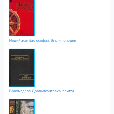
Индийская философия. Энциклопедия
Брахмадева Дравьясанграха-вритти