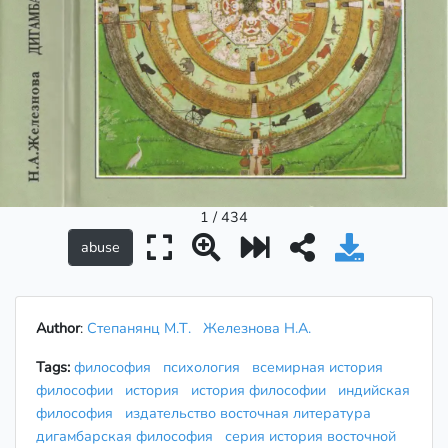
1 / 434
Author
:
Степанянц М.Т.
Железнова Н.А.
Tags:
философия
психология
всемирная история
философии
история
история философии
индийская
философия
издательство восточная литература
дигамбарская философия
серия история восточной