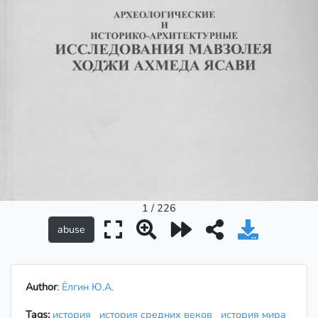
1 / 226
Author
:
Ёлгин Ю.А.
Tags:
история
история средних веков
история мира