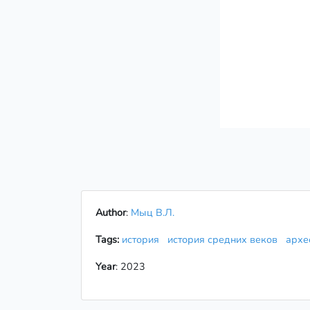
Author
:
Мыц В.Л.
Tags:
история
история средних веков
архе
Year
: 2023