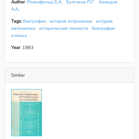
Author
:
Розенфельд Б.А.
Булгаков П.Г.
Ахмедов
А.А.
Tags:
биографии
история астрономии
история
математики
исторические личности
биографии
ученых
Year
: 1983
Similar