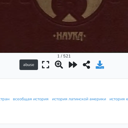
1 / 521
 стран
всеобщая история
история латинской америки
история