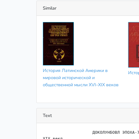
Similar
История Латинской Америки в
Исто
мировой исторической и
общественной мысли XVI–XIX веков
Text
                    ﻿ДОКОЛУНБОВЛ ЭПОХА-70^ ГОДЫ

XIX векл
