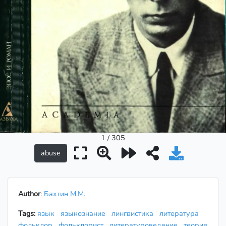
1 / 305
Author
:
Бахтин М.М.
Tags:
язык
языкознание
лингвистика
литература
фольклор
фольклорист
литературоведение
теория