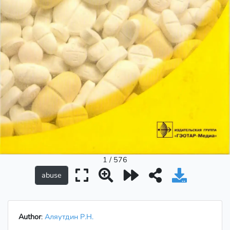
1 / 576
Author
:
Аляутдин Р.Н.