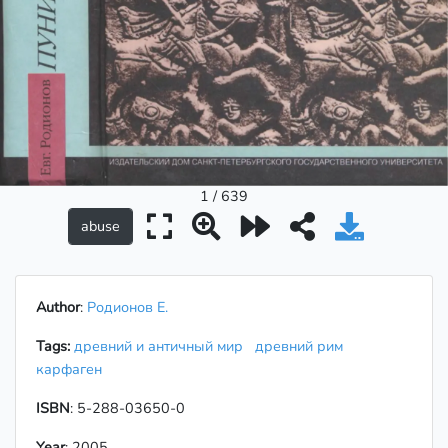
1 / 639
Author
:
Родионов Е.
Tags:
древний и античный мир
древний рим
карфаген
ISBN
: 5-288-03650-0
Year
: 2005