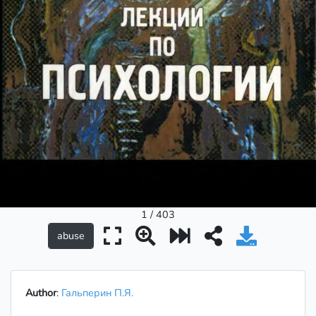
1 / 403
Author
:
Гальперин П.Я.