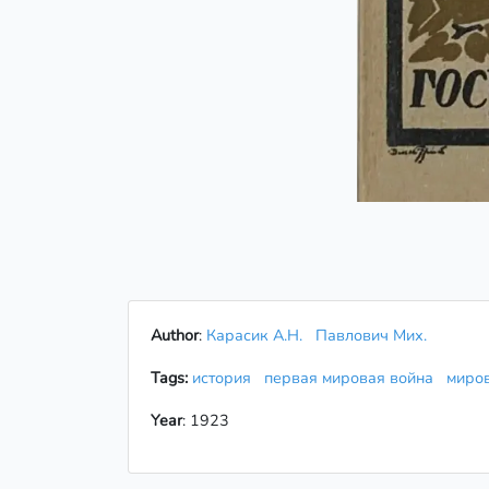
Author
:
Карасик А.Н.
Павлович Мих.
Tags:
история
первая мировая война
миро
Year
: 1923