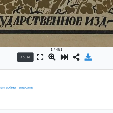
1 / 451
вая война
версаль