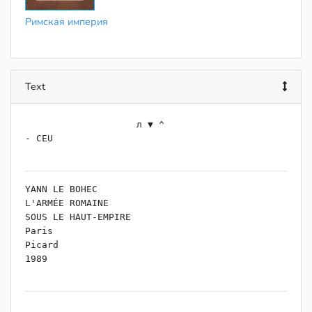
Римская империя
Text
                    л ▼ ^

- CEU

YANN LE BOHEC

L'ARMÉE ROMAINE

SOUS LE HAUT-EMPIRE

Paris

Picard

1989

ЯН ЛЕ БОЭК
