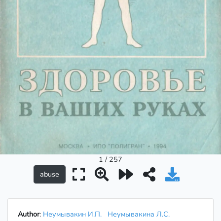
1 / 257
Author
:
Неумывакин И.П.
Неумывакина Л.С.