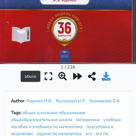
1 / 226
Author
:
Ященко И.В.
Высоцкий И.Р.
Коновалов Е.А.
Tags:
общее школьное образование
общеобразовательная школа
математика
учебные
пособия и учебники по математике
подготовка к
экзаменам
задачи по математике
егэ
егэ по