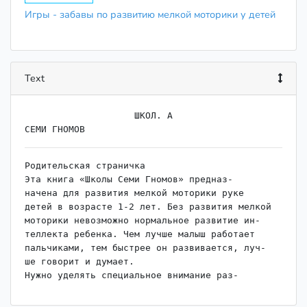
Игры - забавы по развитию мелкой моторики у детей
Text
                    ﻿ШКОЛ. А

Родительская страничка

Эта книга «Школы Семи Гномов» предназ-

начена для развития мелкой моторики руке

детей в возрасте 1-2 лет. Без развития мелкой

моторики невозможно нормальное развитие ин-

теллекта ребенка. Чем лучше малыш работает

пальчиками, тем быстрее он развивается, луч-

ше говорит и думает.

Нужно уделять специальное внимание раз-

витию мелкой моторики рук. Этому способст-

вуют занятия с такими развивающими игруш-
