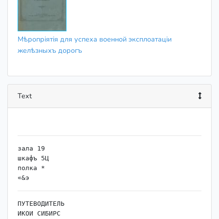
Мѣропріятія для успеха военной эксплоатаціи
желѣзныхъ дорогъ
Text
зала 19

шкафъ 5Ц

полка *

ПУТЕВОДИТЕЛЬ

ИКОИ СИБИРС
