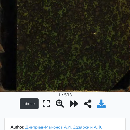
1 / 593
Author
:
Дмитріев-Мамонов А.И. Здзярскій А.Ф.