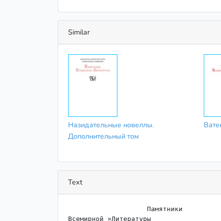
Similar
Назидательные новеллы.
Вате
Дополнительный том
Text
                    Памятники

Всемирной »Литературы
