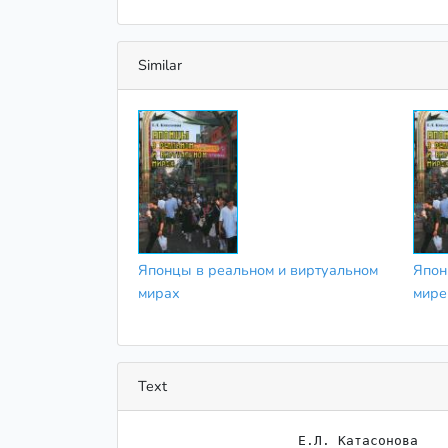
Similar
Японцы в реальном и виртуальном
Япон
мирах
мире
Text
                    ﻿Е.Л. Катасонова
