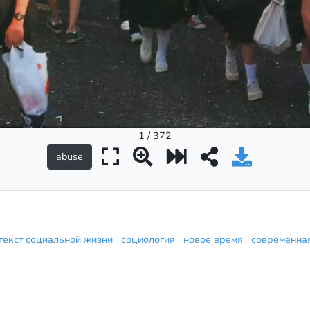
1 / 372
текст социальной жизни
социология
новое время
современна