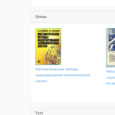
Similar
Математические методы
Мето
моделирования экономических
соци
систем
иссл
Text