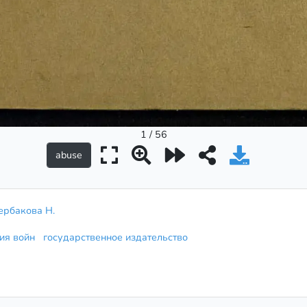
1 / 56
рбакова Н.
рия войн
государственное издательство