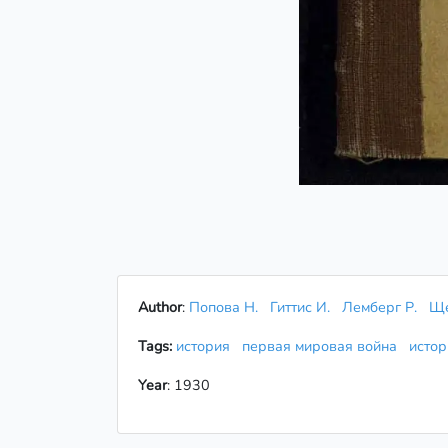
Author
:
Попова Н.
Гиттис И.
Лемберг Р.
Ще
Tags:
история
первая мировая война
исто
Year
: 1930