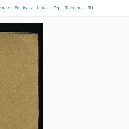
screen
Feedback
Latest
Top
Telegram
RU