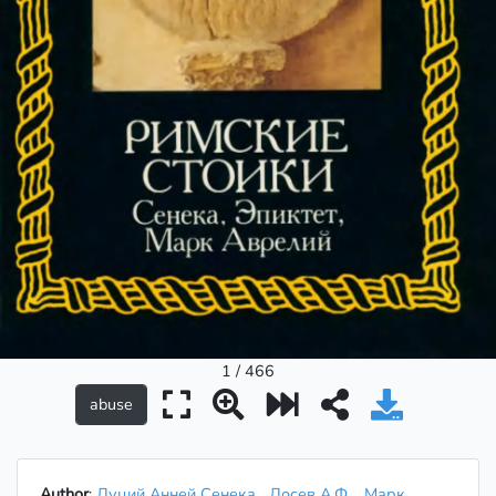
1 / 466
Author
:
Луций Анней Сенека
Лосев А.Ф.
Марк