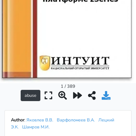
1 / 389
Author
:
Яковлев В.В.
Варфоломеев В.А.
Лецкий
Э.К.
Шамров М.И.