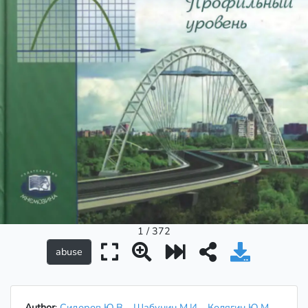
1 / 372
Author
:
Сидоров Ю.В.
Шабунин М.И.
Колягин Ю.М.