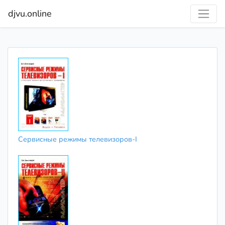
djvu.online
Сервисные режимы телевизоров-I