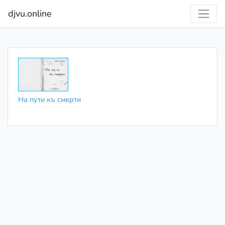
djvu.online
На пути къ смерти