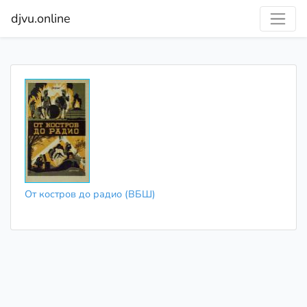
djvu.online
От костров до радио (ВБШ)