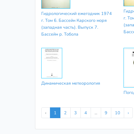
Гидр
Гидрологический ежегодник 1974
г. То
г. Том 6. Бассейн Карского моря
(запа
(западная часть). Выпуск 7.
Басс
Бассейн р. Тобола
Динамическая метеорология
Пого
‹
1
2
3
4
...
9
10
›