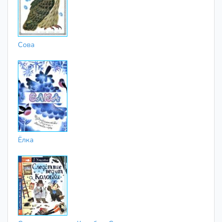
Сова
Ёлка