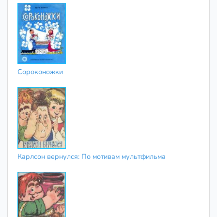
Сороконожки
Карлсон вернулся: По мотивам мультфильма