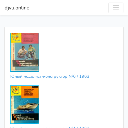
djvu.online
Юный моделист-конструктор №6 / 1963