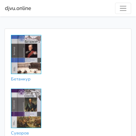
djvu.online
Бетанкур
Суворов