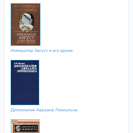
Император Август и его время
Дипломатия Авраама Линкольна