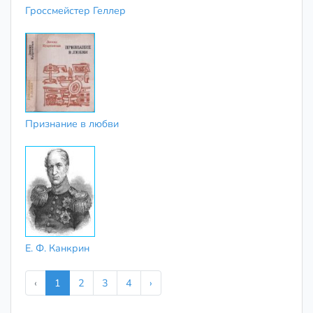
Гроссмейстер Геллер
Признание в любви
Е. Ф. Канкрин
‹
1
2
3
4
›