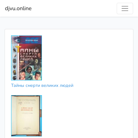
djvu.online
Тайны смерти великих людей