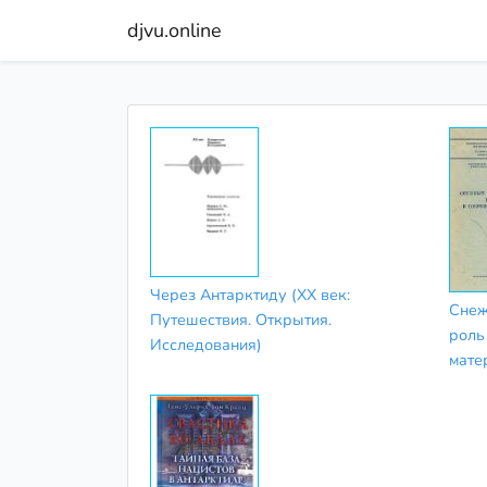
djvu.online
Через Антарктиду (XX век:
Снеж
Путешествия. Открытия.
роль
Исследования)
мате