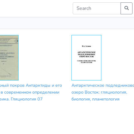
ный покров Антарктиды и его
Антарктическое подледников
 в современном определении
озеро Восток: гляциология,
рика. Гляциология 07
биология, планетология