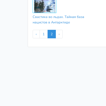
Свастика во льдах. Тайная база
нацистов в Антарктиде
‹
1
2
›